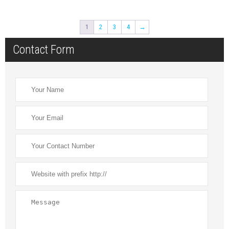
1
2
3
4
→
Contact Form