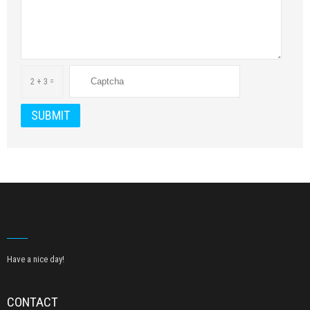
2 + 3 =
Have a nice day!
CONTACT