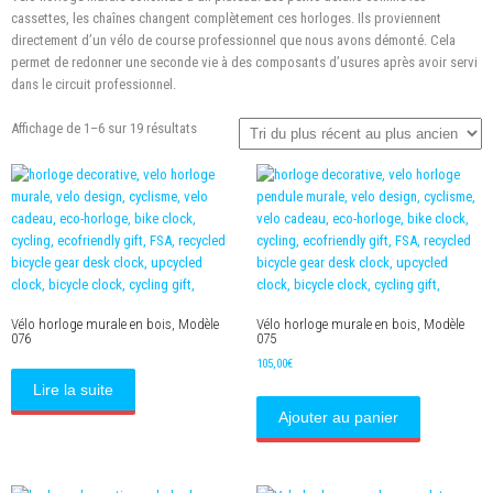
cassettes, les chaînes changent complètement ces horloges. Ils proviennent
directement d’un vélo de course professionnel que nous avons démonté. Cela
permet de redonner une seconde vie
à
des
composants
d’usures après avoir
servi
dans le circuit professionnel.
Trié
Affichage de 1–6 sur 19 résultats
du
plus
récent
au
plus
ancien
Vélo horloge murale en bois, Modèle
Vélo horloge murale en bois, Modèle
076
075
105,00
€
Lire la suite
Ajouter au panier