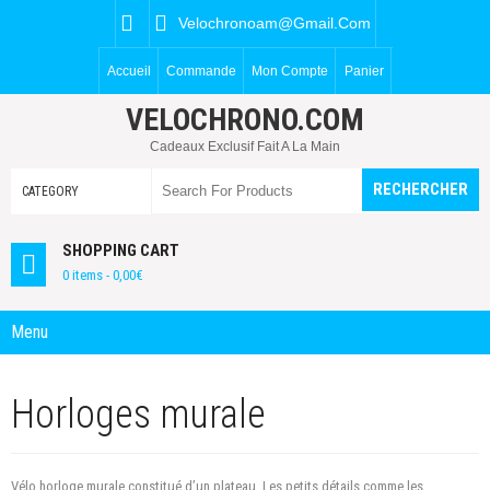
Velochronoam@gmail.com
Accueil
Commande
Mon Compte
Panier
VELOCHRONO.COM
Cadeaux Exclusif Fait A La Main
SHOPPING CART
0 items -
0,00
€
Menu
Horloges murale
Vélo horloge murale constitué d’un plateau.
Les petits détails
comme les