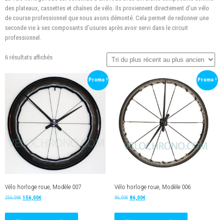
des plateaux, cassettes et chaînes de vélo. Ils proviennent directement d’un vélo
de course professionnel que nous avons démonté. Cela permet de redonner une
seconde vie
à
ses
composants
d’usures après avoir
servi
dans le circuit
professionnel.
Trié
6 résultats affichés
du
plus
Promo !
Promo !
récent
au
plus
ancien
Vélo horloge roue, Modèle 007
Vélo horloge roue, Modèle 006
Le
Le
Le
Le
256,00
€
156,00
€
96,00
€
86,00
€
prix
prix
prix
prix
initial
actuel
initial
actuel