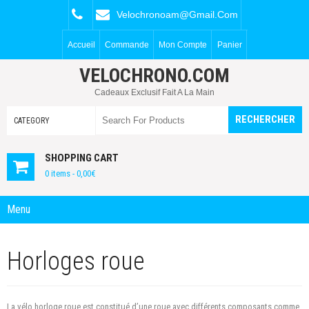
Velochronoam@gmail.com
Accueil
Commande
Mon Compte
Panier
VELOCHRONO.COM
Cadeaux Exclusif Fait A La Main
SHOPPING CART
0 items -
0,00
€
Menu
Horloges roue
La vélo horloge roue est constitué d’une roue avec différents composants comme