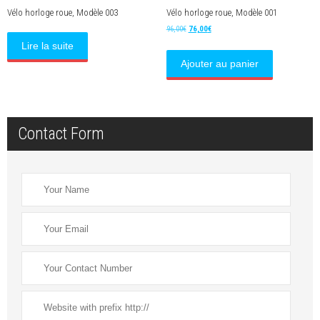
Vélo horloge roue, Modèle 003
Vélo horloge roue, Modèle 001
Le
Le
96,00
€
76,00
€
prix
prix
Lire la suite
initial
actuel
Ajouter au panier
était :
est :
96,00€.
76,00€.
Contact Form