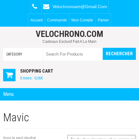
Velochronoam@gmail.com
Accueil
Commande
Mon Compte
Panier
VELOCHRONO.COM
Cadeaux Exclusif Fait A La Main
SHOPPING CART
0 items -
0,00
€
Menu
Mavic
Voici le seul résultat