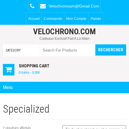
Velochronoam@gmail.com
Accueil
Commande
Mon Compte
Panier
VELOCHRONO.COM
Cadeaux Exclusif Fait A La Main
SHOPPING CART
0 items -
0,00
€
Menu
Specialized
Trié
2 résultats affichés