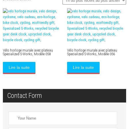
du
plus
récent
au
plus
ancien
Vélo horloge murale avec plateau
Vélo horloge murale avec plateau
Specialized S-Works, Modèle 058
Specialized S-Works, Modèle 056
Lire la suite
Lire la suite
Contact Form