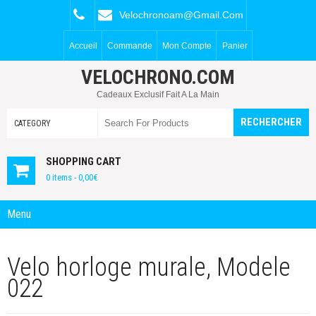
Velochronoam@gmail.com
Accueil
Commande
Mon Compte
Panier
VELOCHRONO.COM
Cadeaux Exclusif Fait A La Main
SHOPPING CART
0 items -
0,00
€
Menu
Velo horloge murale, Modele
022