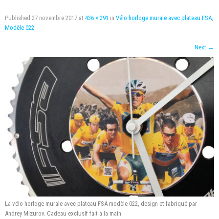
Published
27 novembre 2017
at
436 × 291
in
Vélo horloge murale avec plateau FSA,
Modèle 022
Next
→
La vélo horloge murale avec plateau FSA modèle 022, design et fabriqué par
Andrey Mizurov. Cadeau exclusif fait a la main