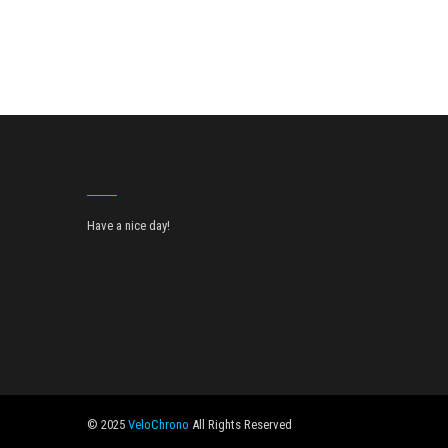
Have a nice day!
© 2025
VeloChrono
All Rights Reserved