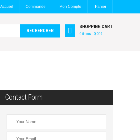
Accueil
Commande
Mon Compte
Panier
SHOPPING CART
0 items -
0,00
€
Contact Form