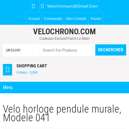
Velochronoam@gmail.com
Accueil
Commande
Mon Compte
Panier
VELOCHRONO.COM
Cadeaux Exclusif Fait A La Main
SHOPPING CART
0 items -
0,00
€
Menu
Velo horloge pendule murale,
Modele 041