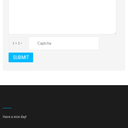
3 + 5 =
Have a nice day!