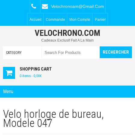
Velochronoam@gmail.com
Accueil
Commande
Mon Compte
Panier
VELOCHRONO.COM
Cadeaux Exclusif Fait A La Main
SHOPPING CART
0 items -
0,00
€
Menu
Velo horloge de bureau,
Modele 047