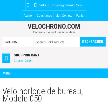
Velochronoam@gmail.com
Accueil
Commande
Mon Compte
Panier
VELOCHRONO.COM
Cadeaux Exclusif Fait A La Main
SHOPPING CART
0 items -
0,00
€
Menu
Velo horloge de bureau,
Modele 050