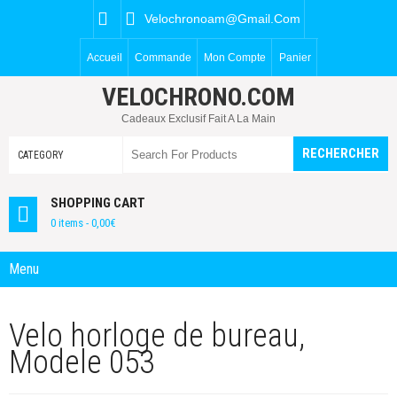
Velochronoam@gmail.com
Accueil
Commande
Mon Compte
Panier
VELOCHRONO.COM
Cadeaux Exclusif Fait A La Main
SHOPPING CART
0 items -
0,00
€
Menu
Velo horloge de bureau,
Modele 053