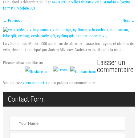
Published
3 décembre 2017
at
449 × 297
in
Vélo tableau « Vélo Grand-Bi » (petite
format), Modèle 003
←
Previous
Next
→
La vélo tableau Modele 008 constitué de plateaux, cassettes, rayons et chaînes de
vélo, design et fabriqué par Andrey Mizurov. Cadeau exclusif fait a la main
Laisser un
Please follow and like us:
commentaire
Vous devez
vous connecter
pour publier un commentaire.
Contact Form