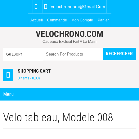
Velochronoam@gmail.com
Accueil
Commande
Mon Compte
Panier
VELOCHRONO.COM
Cadeaux Exclusif Fait A La Main
SHOPPING CART
0 items -
0,00
€
Menu
Velo tableau, Modele 008