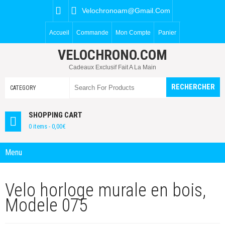
Velochronoam@gmail.com
Accueil
Commande
Mon Compte
Panier
VELOCHRONO.COM
Cadeaux Exclusif Fait A La Main
SHOPPING CART
0 items -
0,00
€
Menu
Velo horloge murale en bois,
Modele 075