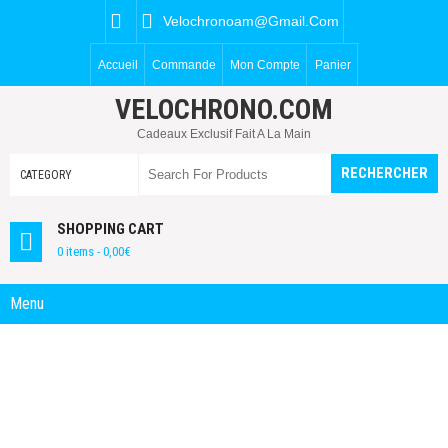
Velochronoam@gmail.com
Accueil
Commande
Mon Compte
Panier
VELOCHRONO.COM
Cadeaux Exclusif Fait A La Main
SHOPPING CART
0 items -
0,00
€
Menu