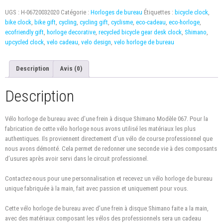
UGS :
H-06720032020
Catégorie :
Horloges de bureau
Étiquettes :
bicycle clock
,
bike clock
,
bike gift
,
cycling
,
cycling gift
,
cyclisme
,
eco-cadeau
,
eco-horloge
,
ecofriendly gift
,
horloge decorative
,
recycled bicycle gear desk clock
,
Shimano
,
upcycled clock
,
velo cadeau
,
velo design
,
velo horloge de bureau
Description
Avis (0)
Description
Vélo horloge de bureau avec d’une frein à disque Shimano Modèle 067. Pour la
fabrication de cette vélo horloge nous avons utilisé les matériaux les plus
authentiques. Ils proviennent directement d’un vélo de course professionnel que
nous avons démonté. Cela permet de redonner une seconde vie
à
des
composants
d’usures après avoir
servi
dans le circuit professionnel.
Contactez-nous
pour une personnalisation et recevez
un vélo
horloge de bureau
unique fabriquée à la main, fait avec passion et uniquement pour vous.
Cette vélo horloge de bureau avec d’une frein à disque Shimano faite a la main,
avec des matériaux composant les vélos des professionnels sera un cadeau